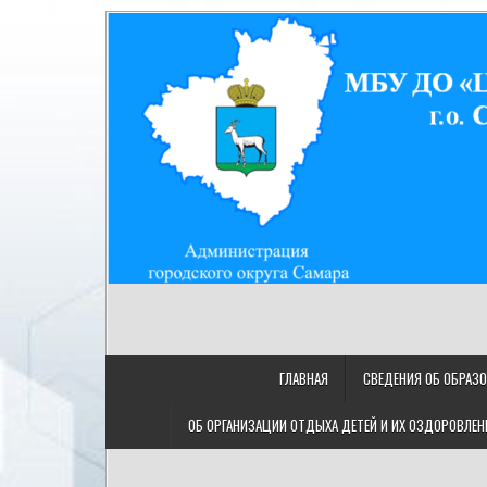
Skip
to
content
МУНИЦИПАЛЬНОЕ БЮДЖ
МБУ ДО "ЦДТ "Восход" г.о. Самара/443080, Самарская
"ЦЕНТР ДЕТСКОГО ТВОРЧ
ГЛАВНАЯ
СВЕДЕНИЯ ОБ ОБРАЗ
ОБ ОРГАНИЗАЦИИ ОТДЫХА ДЕТЕЙ И ИХ ОЗДОРОВЛЕН