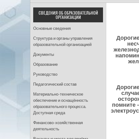
СВЕДЕНИЯ ОБ ОБРАЗОВАТЕЛЬНОЙ
ОРГАНИЗАЦИИ
Основные сведения
Дорогие
Структура и органы управления
нес
образовательной организацией
железнод
Документы
напомин
жел
Образование
Руководство
Педагогический состав
Дорогие
случа
Материально-техническое
осторо
обеспечение и оснащённость
помните 
образовательного процесса.
электроус
Доступная среда
Финансово-хозяйственная
деятельность
Вакантные места для приёма