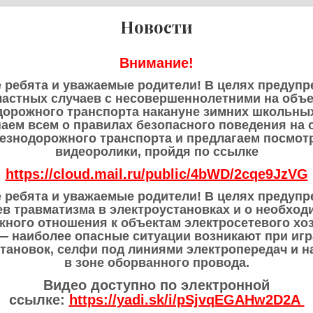
Новости
Внимание!
 ребята и уважаемые родители! В целях предуп
частных случаев с несовершеннолетними на объе
орожного транспорта накануне зимних школьны
аем всем о правилах безопасного поведения на 
езнодорожного транспорта и предлагаем посмот
видеоролики, пройдя по ссылке
https://cloud.mail.ru/public/4bWD/2cqe9JzVG
 ребята и уважаемые родители! В целях предуп
ев травматизма в электроустановках и о необход
жного отношения к объектам электросетевого хоз
— наиболее опасные ситуации возникают при игр
тановок, селфи под линиями электропередач и 
в зоне оборванного провода.
Видео доступно по электронной
ссылке:
https://yadi.sk/i/pSjvqEGAHw2D2A