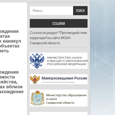
Найти:
ССЫЛКИ
реждения
Ссылка на раздел "Противодействие
ктах
коррупции"на сайте МОиН
х каникул
Самарской области
объектах
реть
реждения
имости
яйства,
ах вблизи
нахождение