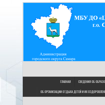
Skip
to
content
МУНИЦИПАЛЬНОЕ БЮДЖ
МБУ ДО "ЦДТ "Восход" г.о. Самара/443080, Самарская
"ЦЕНТР ДЕТСКОГО ТВОРЧ
ГЛАВНАЯ
СВЕДЕНИЯ ОБ ОБРАЗ
ОБ ОРГАНИЗАЦИИ ОТДЫХА ДЕТЕЙ И ИХ ОЗДОРОВЛЕН