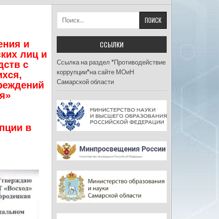
Найти:
ения и
ССЫЛКИ
ких лиц и
Ссылка на раздел "Противодействие
дств с
коррупции"на сайте МОиН
ихся,
Самарской области
реждений
ия»
пции в