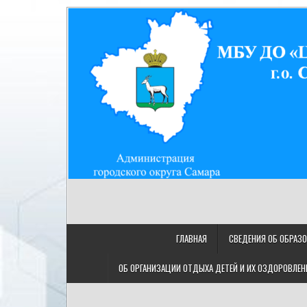
Skip
to
content
МУНИЦИПАЛЬНОЕ БЮДЖ
МБУ ДО "ЦДТ "Восход" г.о. Самара/443080, Самарская
"ЦЕНТР ДЕТСКОГО ТВОРЧ
ГЛАВНАЯ
СВЕДЕНИЯ ОБ ОБРАЗ
ОБ ОРГАНИЗАЦИИ ОТДЫХА ДЕТЕЙ И ИХ ОЗДОРОВЛЕН