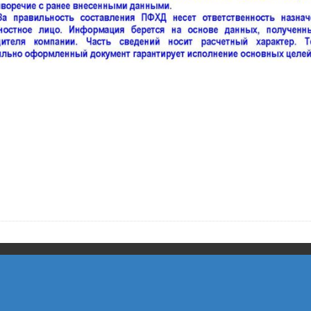
МБУ ДО "ЦДТ "Восход" г.о. Самара
Дизайн ThemesDNA.com