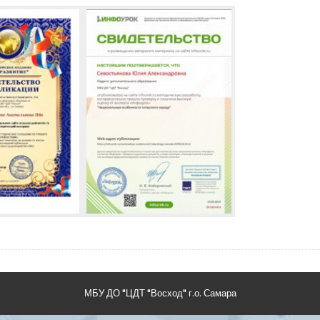
МБУ ДО "ЦДТ "Восход" г.о. Самара