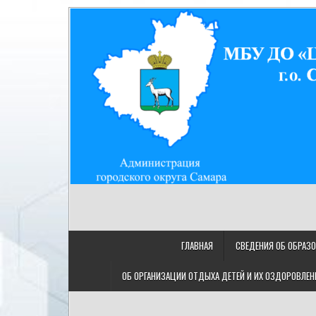
Skip
to
content
МУНИЦИПАЛЬНОЕ БЮДЖ
МБУ ДО "ЦДТ "Восход" г.о. Самара/443080, Самарская
"ЦЕНТР ДЕТСКОГО ТВОРЧ
ГЛАВНАЯ
СВЕДЕНИЯ ОБ ОБРАЗ
ОБ ОРГАНИЗАЦИИ ОТДЫХА ДЕТЕЙ И ИХ ОЗДОРОВЛЕН