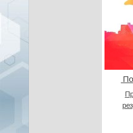
По
Пр
рез