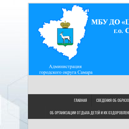
Skip
to
content
МУНИЦИПАЛЬНОЕ БЮДЖ
МБУ ДО "ЦДТ "Восход" г.о. Самара/443080, Самарская
"ЦЕНТР ДЕТСКОГО ТВОРЧ
ГЛАВНАЯ
СВЕДЕНИЯ ОБ ОБРАЗ
ОБ ОРГАНИЗАЦИИ ОТДЫХА ДЕТЕЙ И ИХ ОЗДОРОВЛЕН