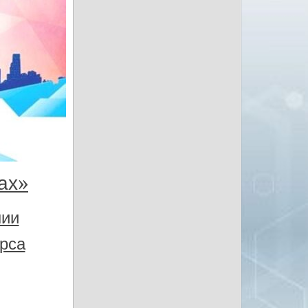
ах»
нии
урса