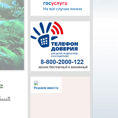
»
Решаем вместе
ах…»