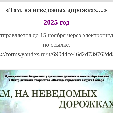
«Там, на неведомых дорожках….»
2025 год
отправляется до 15 ноября через электронн
по ссылке.
s://forms.yandex.ru/u/69044ce46d2d739762d