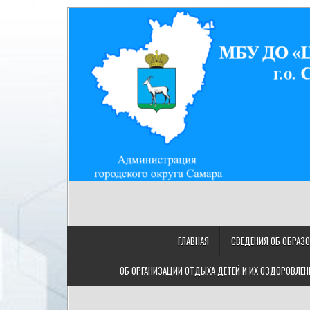
Skip
to
content
МУНИЦИПАЛЬНОЕ БЮДЖ
МБУ ДО "ЦДТ "Восход" г.о. Самара/443080, Самарская
"ЦЕНТР ДЕТСКОГО ТВОРЧ
ГЛАВНАЯ
СВЕДЕНИЯ ОБ ОБРАЗ
ОБ ОРГАНИЗАЦИИ ОТДЫХА ДЕТЕЙ И ИХ ОЗДОРОВЛЕН