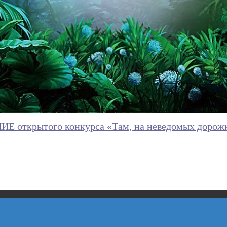
 открытого конкурса «Там, на неведомых доро
МБУ ДО "ЦДТ "Восход" г.о. Самара