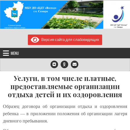
Skip
to
content
МУНИЦИПАЛЬНОЕ
МБУ ДО "ЦДТ "Восход" г.о. Самара/443080, Самарская область, город
Самара, улица Блюхера, дом. 23, телефон/факс: 2240819, e-
Версия сайта для слабовидящих
БЮДЖЕТНОЕ УЧРЕЖДЕНИЕ
mail:voshod97@yandex.ru
ДОПОЛНИТЕЛЬНОГО
MENU
ОБРАЗОВАНИЯ "ЦЕНТР
ДЕТСКОГО ТВОРЧЕСТВА
"ВОСХОД" Г.О. САМАРА
Услуги, в том числе платные,
предоставляемые организации
отдыха детей и их оздоровления
Образец договора об организации отдыха и оздоровления
ребенка — в приложении положения об организации лагеря
дневного пребывания.