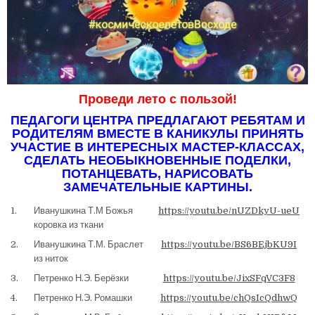
Проведи лето с пользой!
ПЕДАГОГИ ЦЕНТРА ПРЕДЛАГАЮТ РЕБЯТАМ И
РОДИТЕЛЯМ ВМЕСТЕ В КАНИКУЛЫ ПРИНЯТЬ
УЧАСТИЕ В ИНТЕРЕСНЫХ МАСТЕР-КЛАССАХ,
СДЕЛАТЬ НЕОБЫКНОВЕННЫЕ ПОДЕЛКИ,
ПОТАНЦЕВАТЬ, НАРИСОВАТЬ
ЗАМЕЧАТЕЛЬНЫЕ КАРТИНЫ.
1.
Иванушкина Т.М Божья
https://youtu.be/nUZDkyU-ueU
коровка из ткани
2.
Иванушкина Т.М. Браслет
https://youtu.be/BS6BEjbKU9I
из ниток
3.
Петренко Н.Э. Берёзки
https://youtu.be/JixSFqVC3F8
4.
Петренко Н.Э. Ромашки
https://youtu.be/chQsIcQdhwQ