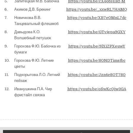
5.
Запитецкая М.В. Бабочка
https://youtu.be/cXqobHIRf-M
6.
Акимов Д.В. Брекинг
https://youtu.be/_xxwRL7HAMQ
7.
Новичкова В.В.
https://youtu.be/XB7e0MnL7dc
Танцевальный флешмоб
8.
Давыдова К.О.
https://youtu.be/GTvigpa9GXY
Волшебный петушок
9.
Горохова Ф.Ю. Бабочка из
https://youtu.be/9lXiZPXeuwY
бумаги
10.
Горохова Ф.Ю. Летние
https://youtu.be/80NDTimstbc
цветы
11.
Подкорытова Л.О. Летний
https://youtu.be/Jzn4e8OT780
пейзаж
12.
Иванушкина П.А. Чир
https://youtu.be/oSwKc0jw3GA
фристайл связка