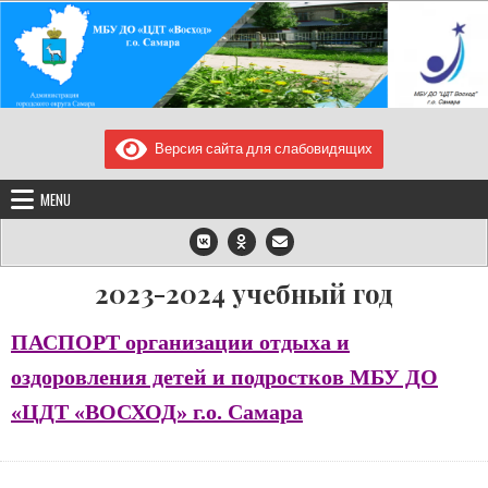
Skip
to
content
МУНИЦИПАЛЬНОЕ
МБУ ДО "ЦДТ "Восход" г.о. Самара/443080, Самарская область, город
Самара, улица Блюхера, дом. 23, телефон/факс: 2240819, e-
Версия сайта для слабовидящих
БЮДЖЕТНОЕ УЧРЕЖДЕНИЕ
mail:voshod97@yandex.ru
ДОПОЛНИТЕЛЬНОГО
MENU
ОБРАЗОВАНИЯ "ЦЕНТР
ДЕТСКОГО ТВОРЧЕСТВА
"ВОСХОД" Г.О. САМАРА
2023-2024 учебный год
ПАСПОРТ организации отдыха и
оздоровления детей и подростков МБУ ДО
«ЦДТ «ВОСХОД» г.о. Самара