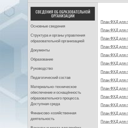
СВЕДЕНИЯ ОБ ОБРАЗОВАТЕЛЬНОЙ
ОРГАНИЗАЦИИ
План ФХД для г
Основные сведения
План ФХД для г
Структура и органы управления
План ФХД для г
образовательной организацией
План ФХД для г
Документы
План ФХД для г
Образование
План ФХД для г
Руководство
План ФХД для г
Педагогический состав
План ФХД для г
Материально-техническое
План ФХД для г
обеспечение и оснащённость
План ФХД для г
образовательного процесса.
Доступная среда
План ФХД для г
Финансово-хозяйственная
План ФХД для г
деятельность
План ФХД для г
Вакантные места для приёма