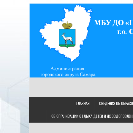
Skip
to
content
МУНИЦИПАЛЬНОЕ БЮДЖ
МБУ ДО "ЦДТ "Восход" г.о. Самара/443080, Самарская
"ЦЕНТР ДЕТСКОГО ТВОРЧ
ГЛАВНАЯ
СВЕДЕНИЯ ОБ ОБРАЗ
ОБ ОРГАНИЗАЦИИ ОТДЫХА ДЕТЕЙ И ИХ ОЗДОРОВЛЕН