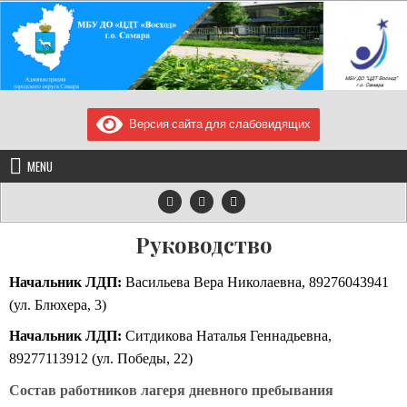
Skip
to
content
МУНИЦИПАЛЬНОЕ
МБУ ДО "ЦДТ "Восход" г.о. Самара/443080, Самарская область, город
Самара, улица Блюхера, дом. 23, телефон/факс: 2240819, e-
Версия сайта для слабовидящих
БЮДЖЕТНОЕ УЧРЕЖДЕНИЕ
mail:voshod97@yandex.ru
ДОПОЛНИТЕЛЬНОГО
MENU
ОБРАЗОВАНИЯ "ЦЕНТР
ДЕТСКОГО ТВОРЧЕСТВА
"ВОСХОД" Г.О. САМАРА
Руководство
Начальник ЛДП:
Васильева Вера Николаевна, 89276043941
(ул. Блюхера, 3)
Начальник ЛДП:
Ситдикова Наталья Геннадьевна,
89277113912 (ул. Победы, 22)
Состав работников лагеря дневного пребывания