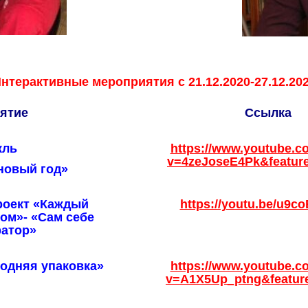
нтерактивные мероприятия с 21.12.2020-27.12.20
ятие
Ссылка
кль
https://www.youtube.c
v=4zeJoseE4Pk&featur
новый год»
роект «Каждый
https://youtu.be/u9c
ом»- «Сам себе
ратор»
годняя упаковка»
https://www.youtube.c
v=A1X5Up_ptng&featur