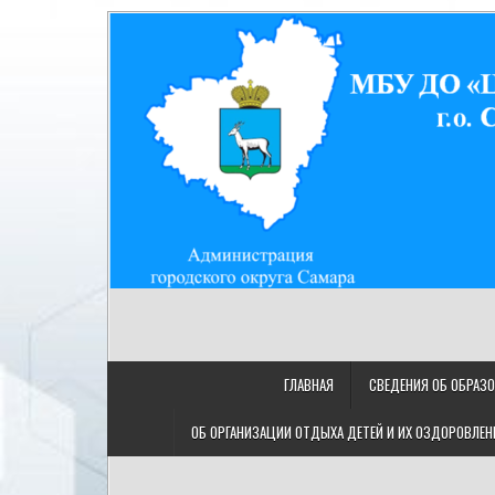
Skip
to
content
МУНИЦИПАЛЬНОЕ БЮДЖ
МБУ ДО "ЦДТ "Восход" г.о. Самара/443080, Самарская
"ЦЕНТР ДЕТСКОГО ТВОРЧ
ГЛАВНАЯ
СВЕДЕНИЯ ОБ ОБРАЗ
ОБ ОРГАНИЗАЦИИ ОТДЫХА ДЕТЕЙ И ИХ ОЗДОРОВЛЕН