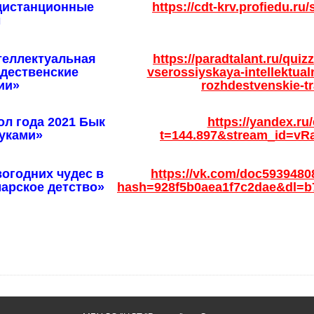
-дистанционные
https://cdt-krv.profiedu.ru
ы
теллектуальная
https://paradtalant.ru/quiz
дественские
vserossiyskaya-intellektual
ии»
rozhdestvenskie-tr
ол года 2021 Бык
https://yandex.ru/
руками»
t=144.897&stream_id=v
огодних чудес в
https://vk.com/doc593948
марское детство»
hash=928f5b0aea1f7c2dae&dl=b