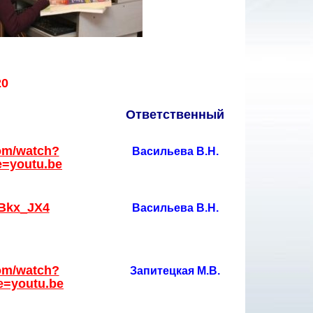
20
Ответственный
om/watch?
Васильева В.Н.
e=youtu.be
oBkx_JX4
Васильева В.Н.
om/watch?
Запитецкая М.В.
e=youtu.be