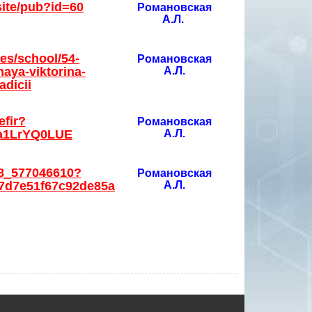
/site/pub?id=60
Романовская
А.Л.
zes/school/54-
Романовская
naya-viktorina-
А.Л.
adicii
efir?
Романовская
Ra1LrYQ0LUE
А.Л.
08_577046610?
Романовская
7d7e51f67c92de85a
А.Л.