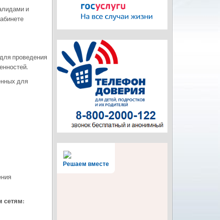
алидами и
кабинете
 для проведения
енностей.
енных для
Решаем вместе
ения
 сетям: