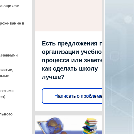
чающихся:
проживание в
Есть предложения по
организации учебного
ниченными
процесса или знаете,
как сделать школу
ежитие,
лучше?
нными
ностями
Написать о проблеме
са).
льного