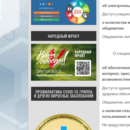
об электронны
Доступ учащихс
о количестве 
общежитии:
НАРОДНЫЙ ФРОНТ
Общежития, инт
О специа
об обеспечени
интернат, при
возможностям
Доступ в здани
ПРОФИЛАКТИКА COVID-19, ГРИППА
здоровья обесп
И ДРУГИХ ВИРУСНЫХ ЗАБОЛЕВАНИЙ
Общежития, инт
о наличии спе
пользования и
Не предусмотр