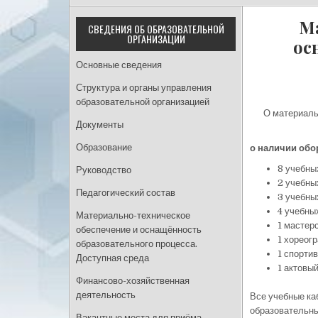
М
СВЕДЕНИЯ ОБ ОБРАЗОВАТЕЛЬНОЙ
ОРГАНИЗАЦИИ
ос
Основные сведения
Структура и органы управления
образовательной организацией
О материаль
Документы
Образование
о наличии обо
8 учебны
Руководство
2 учебны
Педагогический состав
3 учебны
4 учебны
Материально-техническое
1 мастер
обеспечение и оснащённость
1 хореог
образовательного процесса.
1 спорти
Доступная среда
1 актовый
Финансово-хозяйственная
деятельность
Все учебные ка
образовательны
Вакантные места для приёма