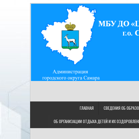
Skip
to
content
МУНИЦИПАЛЬНОЕ БЮДЖ
МБУ ДО "ЦДТ "Восход" г.о. Самара/443080, Самарская
"ЦЕНТР ДЕТСКОГО ТВОРЧ
ГЛАВНАЯ
СВЕДЕНИЯ ОБ ОБРАЗ
ОБ ОРГАНИЗАЦИИ ОТДЫХА ДЕТЕЙ И ИХ ОЗДОРОВЛЕН