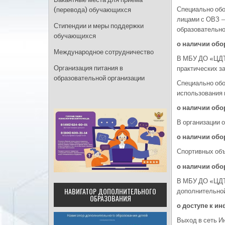
Специально обо
(перевода) обучающихся
лицами с ОВЗ —
Стипендии и меры поддержки
образовательно
обучающихся
о наличии обо
Международное сотрудничество
В МБУ ДО «ЦДТ 
Организация питания в
практических з
образовательной организации
Специально обо
использования 
о наличии обо
В организации 
о наличии обо
Спортивных объ
о наличии обо
В МБУ ДО «ЦДТ 
НАВИГАТОР ДОПОЛНИТЕЛЬНОГО
дополнительно
ОБРАЗОВАНИЯ
о доступе к 
Выход в сеть И