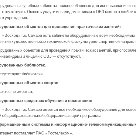
рудованные учебные кабинеты, приспособленные для использования инв
 отсутствуют. Оказать услуги инвалидам и лицам с ОВЗ можно в любом 
го учреждения.
рудованных объектов для проведения практических занятий:
«Восход» г.о. Самара есть кабинеты оборудованные всем необходимым
анятий художественной.ю технической, физкультурно-спортивной направл
рудованных объектов для проведения практических занятий, приспособл
инвалидами и лицами с ОВЗ — отсутствуют.
рудованных библиотек:
отсутствуют библиотеки.
рудованных объектов спорта:
ектов не имеется.
рудованных средствах обучения и воспитания:
«Восход» г.о. Самара имеется всё необходимое оборудование для осво
й общеобразовательной общеразвивающей программы.
информационным системам и информационно-телекоммуникационным
нтернет поставляет ПАО «Ростелеком».