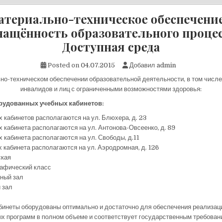
атериально-техническое обеспечение
нащённость образовательного процес
Доступная среда
Posted on
04.07.2015
Добавил
admin
но-техническом обеспечении образовательной деятельности, в том числе
инвалидов и лиц с ограниченными возможностями здоровья:
рудованных учебных кабинетов:
х кабинетов располагаются на ул. Блюхера, д. 23
х кабинета располагаются на ул. Антонова-Овсеенко, д. 89
х кабинета располагаются на ул. Свободы, д.11
х кабинета располагаются на ул. Аэродромная, д. 126
ская
рафический класс
вный зал
 зал
бинеты оборудованы оптимально и достаточно для обеспечения реализац
х программ в полном объеме и соответствует государственным требован