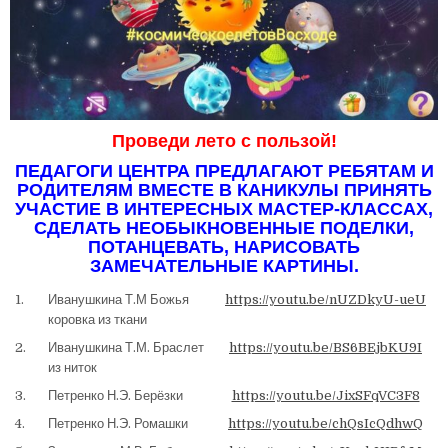
Проведи лето с пользой!
ПЕДАГОГИ ЦЕНТРА ПРЕДЛАГАЮТ РЕБЯТАМ И
РОДИТЕЛЯМ ВМЕСТЕ В КАНИКУЛЫ ПРИНЯТЬ
УЧАСТИЕ В ИНТЕРЕСНЫХ МАСТЕР-КЛАССАХ,
СДЕЛАТЬ НЕОБЫКНОВЕННЫЕ ПОДЕЛКИ,
ПОТАНЦЕВАТЬ, НАРИСОВАТЬ
ЗАМЕЧАТЕЛЬНЫЕ КАРТИНЫ.
1.
Иванушкина Т.М Божья
https://youtu.be/nUZDkyU-ueU
коровка из ткани
2.
Иванушкина Т.М. Браслет
https://youtu.be/BS6BEjbKU9I
из ниток
3.
Петренко Н.Э. Берёзки
https://youtu.be/JixSFqVC3F8
4.
Петренко Н.Э. Ромашки
https://youtu.be/chQsIcQdhwQ