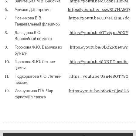
5.
Запитецкая М.В. Бабочка
https://youtu.be/cXqobHIRf-M
6.
Акимов Д.В. Брекинг
https://youtu.be/_xxwRL7HAMQ
7.
Новичкова В.В.
https://youtu.be/XB7e0MnL7dc
Танцевальный флешмоб
8.
Давыдова К.О.
https://youtu.be/GTvigpa9GXY
Волшебный петушок
9.
Горохова Ф.Ю. Бабочка из
https://youtu.be/9lXiZPXeuwY
бумаги
10.
Горохова Ф.Ю. Летние
https://youtu.be/80NDTimstbc
цветы
11.
Подкорытова Л.О. Летний
https://youtu.be/Jzn4e8OT780
пейзаж
12.
Иванушкина П.А. Чир
https://youtu.be/oSwKc0jw3GA
фристайл связка